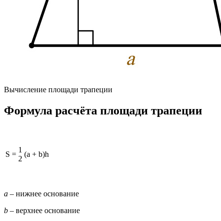
Вычисление площади трапеции
Формула расчёта площади трапеции
1
S
=
(a + b)h
2
a
– нижнее основание
b
– верхнее основание